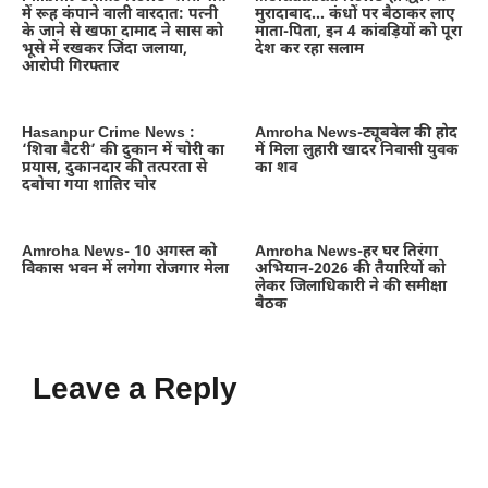
में रूह कंपाने वाली वारदात: पत्नी
मुरादाबाद… कंधों पर बैठाकर लाए
के जाने से खफा दामाद ने सास को
माता-पिता, इन 4 कांवड़ियों को पूरा
भूसे में रखकर जिंदा जलाया,
देश कर रहा सलाम
आरोपी गिरफ्तार
Hasanpur Crime News :
Amroha News-ट्यूबवेल की होद
‘शिवा बैटरी’ की दुकान में चोरी का
में मिला लुहारी खादर निवासी युवक
प्रयास, दुकानदार की तत्परता से
का शव
दबोचा गया शातिर चोर
Amroha News- 10 अगस्त को
Amroha News-हर घर तिरंगा
विकास भवन में लगेगा रोजगार मेला
अभियान-2026 की तैयारियों को
लेकर जिलाधिकारी ने की समीक्षा
बैठक
Leave a Reply