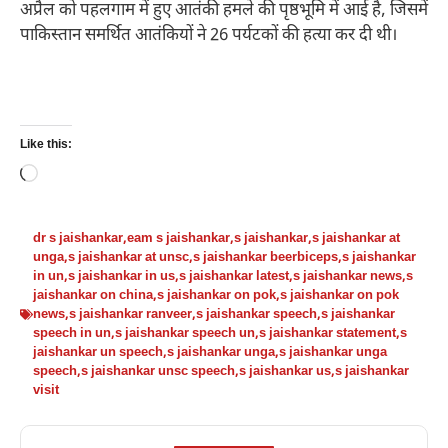
अप्रैल को पहलगाम में हुए आतंकी हमले की पृष्ठभूमि में आई है, जिसमें
पाकिस्तान समर्थित आतंकियों ने 26 पर्यटकों की हत्या कर दी थी।
Like this:
Loading…
dr s jaishankar
,
eam s jaishankar
,
s jaishankar
,
s jaishankar at
unga
,
s jaishankar at unsc
,
s jaishankar beerbiceps
,
s jaishankar
in un
,
s jaishankar in us
,
s jaishankar latest
,
s jaishankar news
,
s
jaishankar on china
,
s jaishankar on pok
,
s jaishankar on pok
news
,
s jaishankar ranveer
,
s jaishankar speech
,
s jaishankar
speech in un
,
s jaishankar speech un
,
s jaishankar statement
,
s
jaishankar un speech
,
s jaishankar unga
,
s jaishankar unga
speech
,
s jaishankar unsc speech
,
s jaishankar us
,
s jaishankar
visit