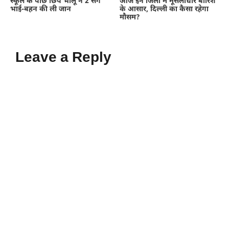
स्कूल के पीछे छिपे भालू ने 2 सगे
आज इन जिलों में मूसलाधार बारिश
भाई-बहन की ली जान
के आसार, दिल्ली का कैसा रहेगा
मौसम?
Leave a Reply