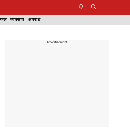
िफल
व्यवसाय
अपराध
---Advertisement---