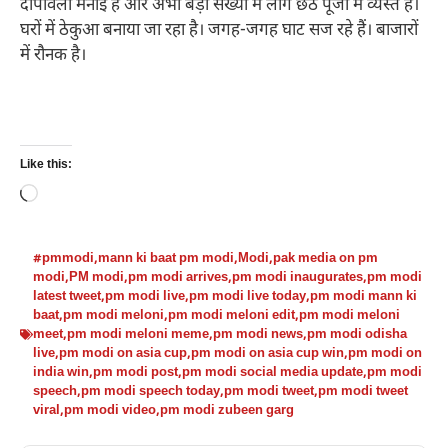
दीपावली मनाई है और अभी बड़ी संख्या में लोग छठ पूजा में व्यस्त हैं।
घरों में ठेकुआ बनाया जा रहा है। जगह-जगह घाट सज रहे हैं। बाजारों
में रौनक है।
Like this:
Loading…
#pmmodi
,
mann ki baat pm modi
,
Modi
,
pak media on pm
modi
,
PM modi
,
pm modi arrives
,
pm modi inaugurates
,
pm modi
latest tweet
,
pm modi live
,
pm modi live today
,
pm modi mann ki
baat
,
pm modi meloni
,
pm modi meloni edit
,
pm modi meloni
meet
,
pm modi meloni meme
,
pm modi news
,
pm modi odisha
live
,
pm modi on asia cup
,
pm modi on asia cup win
,
pm modi on
india win
,
pm modi post
,
pm modi social media update
,
pm modi
speech
,
pm modi speech today
,
pm modi tweet
,
pm modi tweet
viral
,
pm modi video
,
pm modi zubeen garg