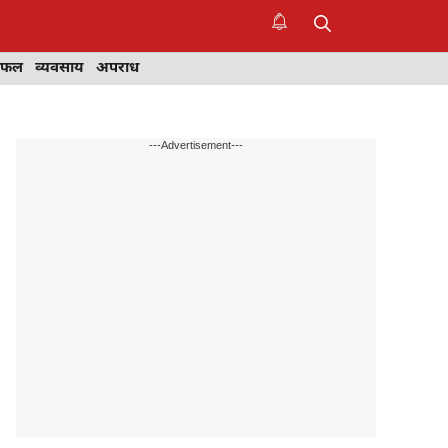
िफल
व्यवसाय
अपराध
---Advertisement---