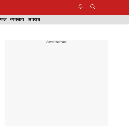
िफल
व्यवसाय
अपराध
---Advertisement---