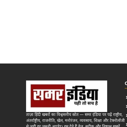
ताज़ा हिंदी खबरों का विश्वसनीय स्रोत — समर इंडिया पर पढ़ें राष्ट्रीय,
अंतर्राष्ट्रीय, राजनीति, खेल, मनोरंजन, व्यवसाय, शिक्षा और टेक्नोलॉजी
से जुड़ी हर जरूरी अपडेट। हम देते हैं तेज़, सटीक और निष्पक्ष खबरें,