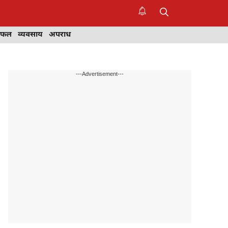
िफल
व्यवसाय
अपराध
---Advertisement---