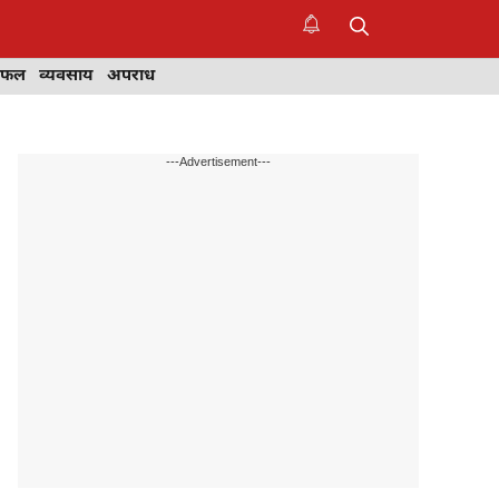
िफल
व्यवसाय
अपराध
---Advertisement---