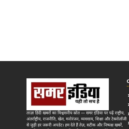
ताज़ा हिंदी खबरों का विश्वसनीय स्रोत — समर इंडिया पर पढ़ें राष्ट्रीय,
अंतर्राष्ट्रीय, राजनीति, खेल, मनोरंजन, व्यवसाय, शिक्षा और टेक्नोलॉजी
से जुड़ी हर जरूरी अपडेट। हम देते हैं तेज़, सटीक और निष्पक्ष खबरें,