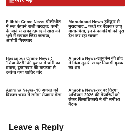
और पढ़ें
Pilibhit Crime News-पीलीभीत
Moradabad News-हरिद्वार से
में रूह कंपाने वाली वारदात: पत्नी
मुरादाबाद… कंधों पर बैठाकर लाए
के जाने से खफा दामाद ने सास को
माता-पिता, इन 4 कांवड़ियों को पूरा
भूसे में रखकर जिंदा जलाया,
देश कर रहा सलाम
आरोपी गिरफ्तार
Hasanpur Crime News :
Amroha News-ट्यूबवेल की होद
‘शिवा बैटरी’ की दुकान में चोरी का
में मिला लुहारी खादर निवासी युवक
प्रयास, दुकानदार की तत्परता से
का शव
दबोचा गया शातिर चोर
Amroha News- 10 अगस्त को
Amroha News-हर घर तिरंगा
विकास भवन में लगेगा रोजगार मेला
अभियान-2026 की तैयारियों को
लेकर जिलाधिकारी ने की समीक्षा
बैठक
Leave a Reply