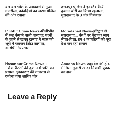
बम-बम भोले के जयकारों से गूंजा
हसनपुर पुलिस ने इनवर्टर-बैटरी
गजरौला, कांवड़ियों का जत्था मंजिल
दुकान चोरी का किया खुलासा,
की ओर रवाना
मुरादाबाद के 3 चोर गिरफ्तार
Pilibhit Crime News-पीलीभीत
Moradabad News-हरिद्वार से
में रूह कंपाने वाली वारदात: पत्नी
मुरादाबाद… कंधों पर बैठाकर लाए
के जाने से खफा दामाद ने सास को
माता-पिता, इन 4 कांवड़ियों को पूरा
भूसे में रखकर जिंदा जलाया,
देश कर रहा सलाम
आरोपी गिरफ्तार
Hasanpur Crime News :
Amroha News-ट्यूबवेल की होद
‘शिवा बैटरी’ की दुकान में चोरी का
में मिला लुहारी खादर निवासी युवक
प्रयास, दुकानदार की तत्परता से
का शव
दबोचा गया शातिर चोर
Leave a Reply