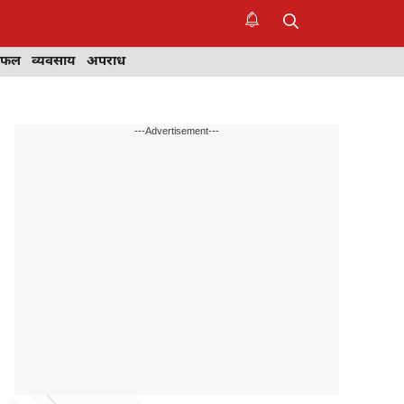
िफल
व्यवसाय
अपराध
---Advertisement---