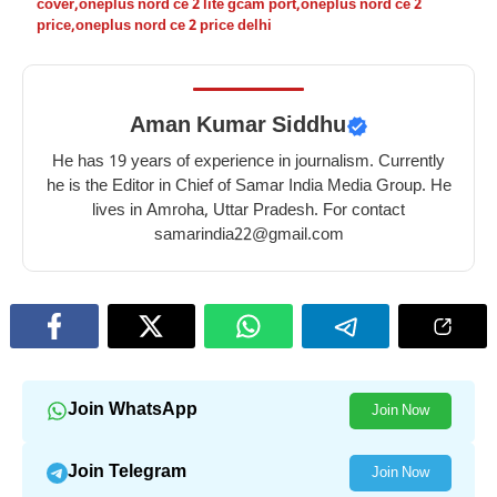
cover
,
oneplus nord ce 2 lite gcam port
,
oneplus nord ce 2
price
,
oneplus nord ce 2 price delhi
Aman Kumar Siddhu
He has 19 years of experience in journalism. Currently
he is the Editor in Chief of Samar India Media Group. He
lives in Amroha, Uttar Pradesh. For contact
samarindia22@gmail.com
Join WhatsApp
Join Now
Join Telegram
Join Now