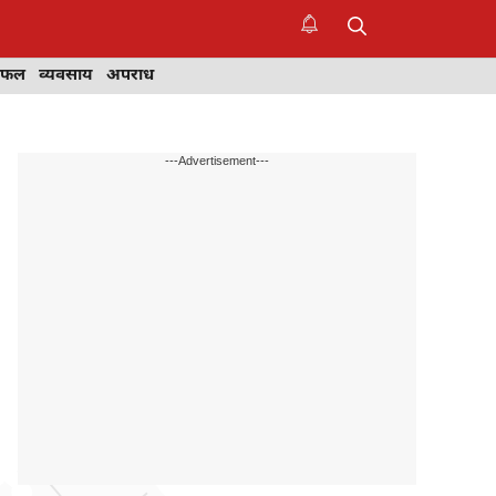
िफल
व्यवसाय
अपराध
---Advertisement---