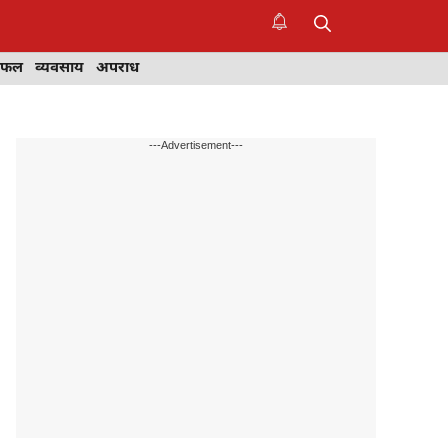
िफल
व्यवसाय
अपराध
---Advertisement---