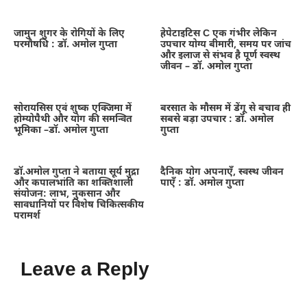
जामुन शुगर के रोगियों के लिए
हेपेटाइटिस C एक गंभीर लेकिन
परमौषधि : डॉ. अमोल गुप्ता
उपचार योग्य बीमारी, समय पर जांच
और इलाज से संभव है पूर्ण स्वस्थ
जीवन – डॉ. अमोल गुप्ता
सोरायसिस एवं शुष्क एक्जिमा में
बरसात के मौसम में डेंगू से बचाव ही
होम्योपैथी और योग की समन्वित
सबसे बड़ा उपचार : डॉ. अमोल
भूमिका –डॉ. अमोल गुप्ता
गुप्ता
डॉ.अमोल गुप्ता ने बताया सूर्य मुद्रा
दैनिक योग अपनाएँ, स्वस्थ जीवन
और कपालभांति का शक्तिशाली
पाएँ : डॉ. अमोल गुप्ता
संयोजन: लाभ, नुकसान और
सावधानियों पर विशेष चिकित्सकीय
परामर्श
Leave a Reply