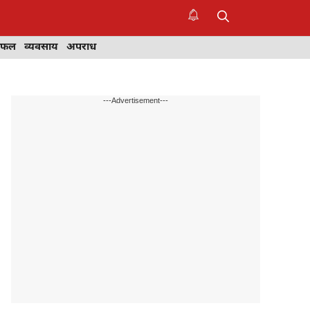
िफल
व्यवसाय
अपराध
---Advertisement---