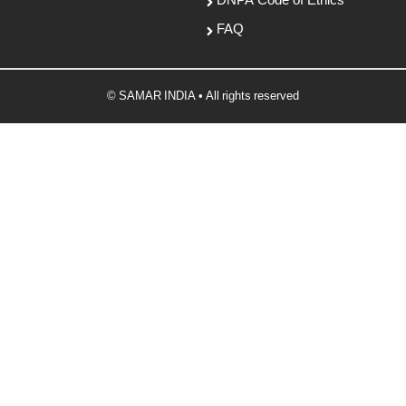
DNPA Code of Ethics
FAQ
© SAMAR INDIA • All rights reserved