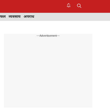
िफल
व्यवसाय
अपराध
---Advertisement---