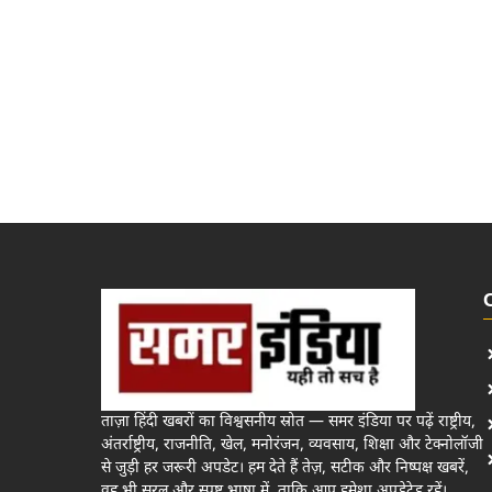
ताज़ा हिंदी खबरों का विश्वसनीय स्रोत — समर इंडिया पर पढ़ें राष्ट्रीय,
अंतर्राष्ट्रीय, राजनीति, खेल, मनोरंजन, व्यवसाय, शिक्षा और टेक्नोलॉजी
से जुड़ी हर जरूरी अपडेट। हम देते हैं तेज़, सटीक और निष्पक्ष खबरें,
वह भी सरल और स्पष्ट भाषा में, ताकि आप हमेशा अपडेटेड रहें।