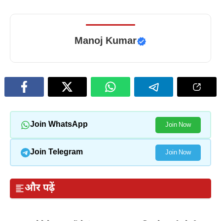
Manoj Kumar
Join WhatsApp
Join Now
Join Telegram
Join Now
और पढ़ें