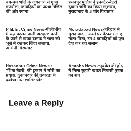
बम-बम भोले के जयकारों से गूंजा
हसनपुर पुलिस ने इनवर्टर-बैटरी
गजरौला, कांवड़ियों का जत्था मंजिल
दुकान चोरी का किया खुलासा,
की ओर रवाना
मुरादाबाद के 3 चोर गिरफ्तार
Pilibhit Crime News-पीलीभीत
Moradabad News-हरिद्वार से
में रूह कंपाने वाली वारदात: पत्नी
मुरादाबाद… कंधों पर बैठाकर लाए
के जाने से खफा दामाद ने सास को
माता-पिता, इन 4 कांवड़ियों को पूरा
भूसे में रखकर जिंदा जलाया,
देश कर रहा सलाम
आरोपी गिरफ्तार
Hasanpur Crime News :
Amroha News-ट्यूबवेल की होद
‘शिवा बैटरी’ की दुकान में चोरी का
में मिला लुहारी खादर निवासी युवक
प्रयास, दुकानदार की तत्परता से
का शव
दबोचा गया शातिर चोर
Leave a Reply