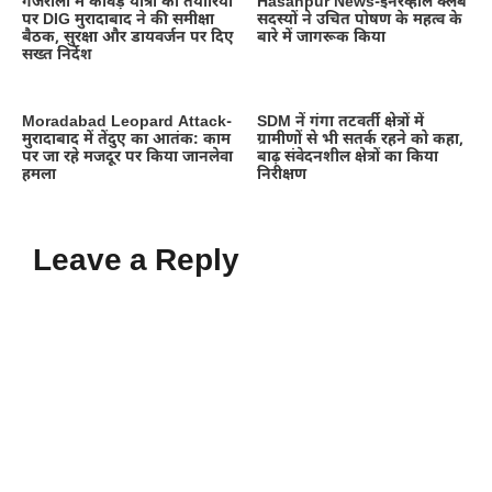
गजरौला में कांवड़ यात्रा की तैयारियों
Hasanpur News-इनरव्हील क्लब
पर DIG मुरादाबाद ने की समीक्षा
सदस्यों ने उचित पोषण के महत्व के
बैठक, सुरक्षा और डायवर्जन पर दिए
बारे में जागरूक किया
सख्त निर्देश
Moradabad Leopard Attack-
SDM नें गंगा तटवर्ती क्षेत्रों में
मुरादाबाद में तेंदुए का आतंक: काम
ग्रामीणों से भी सतर्क रहने को कहा,
पर जा रहे मजदूर पर किया जानलेवा
बाढ़ संवेदनशील क्षेत्रों का किया
हमला
निरीक्षण
Leave a Reply