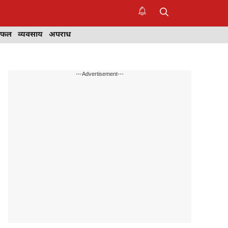
िफल
व्यवसाय
अपराध
---Advertisement---