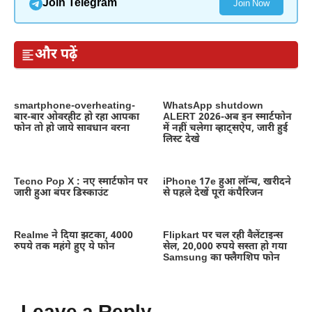
Join Telegram
Join Now
और पढ़ें
smartphone-overheating-
WhatsApp shutdown
बार-बार ओवरहीट हो रहा आपका
ALERT 2026-अब इन स्मार्टफोन
फोन तो हो जाये सावधान वरना
में नहीं चलेगा व्हाट्सऐप, जारी हुई
लिस्ट देखे
Tecno Pop X : नए स्मार्टफोन पर
iPhone 17e हुआ लॉन्च, खरीदने
जारी हुआ बंपर डिस्काउंट
से पहले देखें पूरा कंपैरिजन
Realme ने दिया झटका, 4000
Flipkart पर चल रही वैलेंटाइन्स
रुपये तक महंगे हुए ये फोन
सेल, 20,000 रुपये सस्ता हो गया
Samsung का फ्लैगशिप फोन