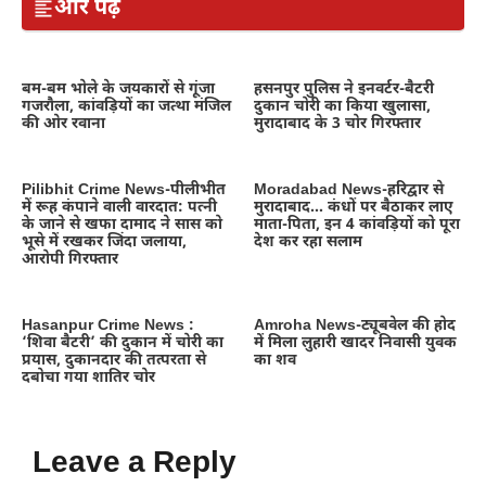
और पढ़ें
बम-बम भोले के जयकारों से गूंजा
हसनपुर पुलिस ने इनवर्टर-बैटरी
गजरौला, कांवड़ियों का जत्था मंजिल
दुकान चोरी का किया खुलासा,
की ओर रवाना
मुरादाबाद के 3 चोर गिरफ्तार
Pilibhit Crime News-पीलीभीत
Moradabad News-हरिद्वार से
में रूह कंपाने वाली वारदात: पत्नी
मुरादाबाद… कंधों पर बैठाकर लाए
के जाने से खफा दामाद ने सास को
माता-पिता, इन 4 कांवड़ियों को पूरा
भूसे में रखकर जिंदा जलाया,
देश कर रहा सलाम
आरोपी गिरफ्तार
Hasanpur Crime News :
Amroha News-ट्यूबवेल की होद
‘शिवा बैटरी’ की दुकान में चोरी का
में मिला लुहारी खादर निवासी युवक
प्रयास, दुकानदार की तत्परता से
का शव
दबोचा गया शातिर चोर
Leave a Reply