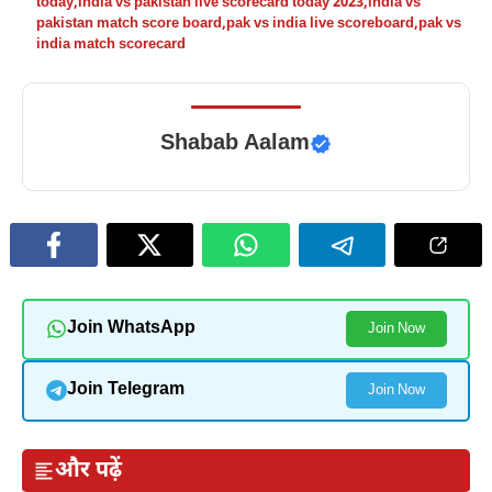
today
,
india vs pakistan live scorecard today 2023
,
india vs
pakistan match score board
,
pak vs india live scoreboard
,
pak vs
india match scorecard
Shabab Aalam
Join WhatsApp
Join Now
Join Telegram
Join Now
और पढ़ें