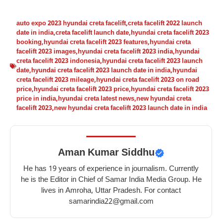
auto expo 2023 hyundai creta facelift
,
creta facelift 2022 launch
date in india
,
creta facelift launch date
,
hyundai creta facelift 2023
booking
,
hyundai creta facelift 2023 features
,
hyundai creta
facelift 2023 images
,
hyundai creta facelift 2023 india
,
hyundai
creta facelift 2023 indonesia
,
hyundai creta facelift 2023 launch
date
,
hyundai creta facelift 2023 launch date in india
,
hyundai
creta facelift 2023 mileage
,
hyundai creta facelift 2023 on road
price
,
hyundai creta facelift 2023 price
,
hyundai creta facelift 2023
price in india
,
hyundai creta latest news
,
new hyundai creta
facelift 2023
,
new hyundai creta facelift 2023 launch date in india
Aman Kumar Siddhu
He has 19 years of experience in journalism. Currently
he is the Editor in Chief of Samar India Media Group. He
lives in Amroha, Uttar Pradesh. For contact
samarindia22@gmail.com