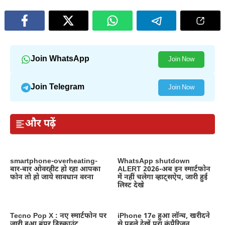
Join WhatsApp
Join Now
Join Telegram
Join Now
और पढ़ें
smartphone-overheating-
WhatsApp shutdown
बार-बार ओवरहीट हो रहा आपका
ALERT 2026-अब इन स्मार्टफोन
फोन तो हो जाये सावधान वरना
में नहीं चलेगा व्हाट्सऐप, जारी हुई
लिस्ट देखे
Tecno Pop X : नए स्मार्टफोन पर
iPhone 17e हुआ लॉन्च, खरीदने
जारी हुआ बंपर डिस्काउंट
से पहले देखें पूरा कंपैरिजन