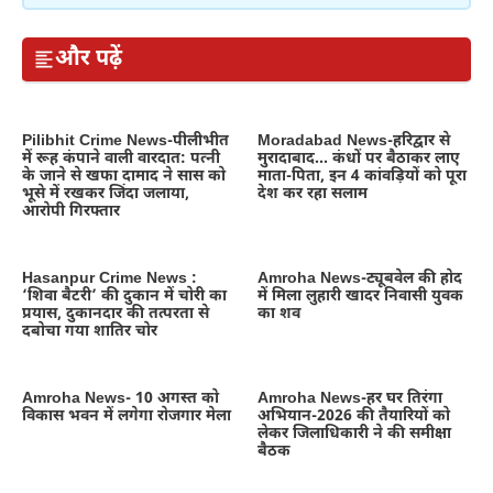
और पढ़ें
Pilibhit Crime News-पीलीभीत
Moradabad News-हरिद्वार से
में रूह कंपाने वाली वारदात: पत्नी
मुरादाबाद… कंधों पर बैठाकर लाए
के जाने से खफा दामाद ने सास को
माता-पिता, इन 4 कांवड़ियों को पूरा
भूसे में रखकर जिंदा जलाया,
देश कर रहा सलाम
आरोपी गिरफ्तार
Hasanpur Crime News :
Amroha News-ट्यूबवेल की होद
‘शिवा बैटरी’ की दुकान में चोरी का
में मिला लुहारी खादर निवासी युवक
प्रयास, दुकानदार की तत्परता से
का शव
दबोचा गया शातिर चोर
Amroha News- 10 अगस्त को
Amroha News-हर घर तिरंगा
विकास भवन में लगेगा रोजगार मेला
अभियान-2026 की तैयारियों को
लेकर जिलाधिकारी ने की समीक्षा
बैठक