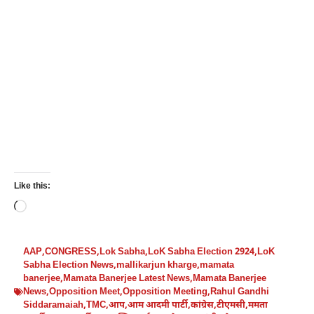
Like this:
Loading…
AAP
,
CONGRESS
,
Lok Sabha
,
LoK Sabha Election 2924
,
LoK
Sabha Election News
,
mallikarjun kharge
,
mamata
banerjee
,
Mamata Banerjee Latest News
,
Mamata Banerjee
News
,
Opposition Meet
,
Opposition Meeting
,
Rahul Gandhi
Siddaramaiah
,
TMC
,
आप
,
आम आदमी पार्टी
,
कांग्रेस
,
टीएमसी
,
ममता