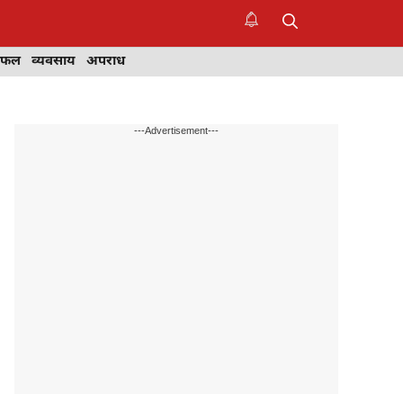
िफल
व्यवसाय
अपराध
---Advertisement---