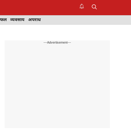
िफल
व्यवसाय
अपराध
---Advertisement---