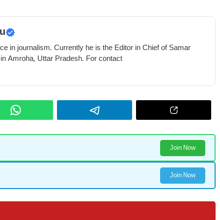
u
e in journalism. Currently he is the Editor in Chief of Samar
 in Amroha, Uttar Pradesh. For contact
Join Now
Join Now