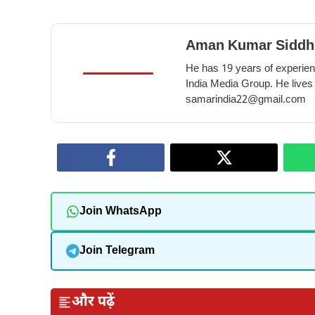
Aman Kumar Siddh
He has 19 years of experienc
India Media Group. He lives
samarindia22@gmail.com
Join WhatsApp
Join Telegram
और पढ़ें