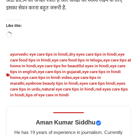
अंडा प्रोटीन का अच्छा स्त्रोत है और आंखों को स्वस्थ रखने के लिए
इसका सेवन करना बहुत जरूरी है.
Like this:
Loading…
ayurvedic eye care tips in hindi
,
dry eyes care tips in hindi
,
eye
care food tips in hindi
,
eye care food tips in telugu
,
eye care tips at
home in hindi
,
eye care tips for beautiful eyes in hindi
,
eye care
tips in english
,
eye care tips in gujarati
,
eye care tips in hindi
home
,
eye care tips in hindi video
,
eye care tips in
marathi
,
eyebrow beauty tips in hindi
,
eyes care tips hindi
,
eyes
care tips in urdu
,
natural eye care tips in hindi
,
red eyes care tips
in hindi
,
tips of eye care in hindi
Aman Kumar Siddhu
He has 19 years of experience in journalism. Currently