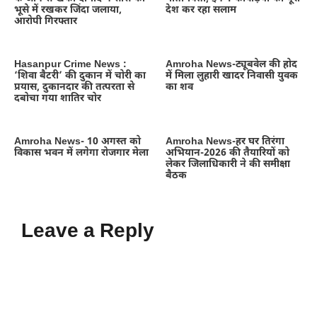
भूसे में रखकर जिंदा जलाया,
देश कर रहा सलाम
आरोपी गिरफ्तार
Hasanpur Crime News :
Amroha News-ट्यूबवेल की होद
‘शिवा बैटरी’ की दुकान में चोरी का
में मिला लुहारी खादर निवासी युवक
प्रयास, दुकानदार की तत्परता से
का शव
दबोचा गया शातिर चोर
Amroha News- 10 अगस्त को
Amroha News-हर घर तिरंगा
विकास भवन में लगेगा रोजगार मेला
अभियान-2026 की तैयारियों को
लेकर जिलाधिकारी ने की समीक्षा
बैठक
Leave a Reply