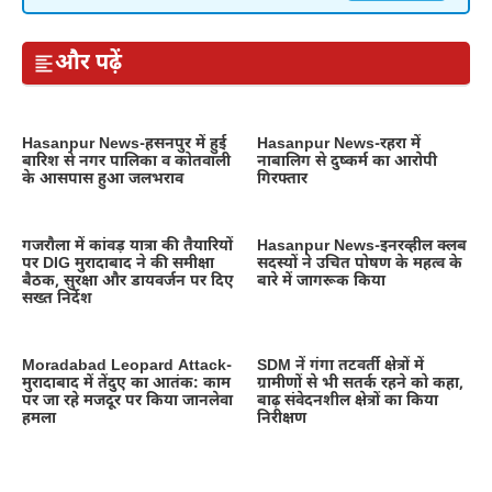
और पढ़ें
Hasanpur News-हसनपुर में हुई
Hasanpur News-रहरा में
बारिश से नगर पालिका व कोतवाली
नाबालिग से दुष्कर्म का आरोपी
के आसपास हुआ जलभराव
गिरफ्तार
गजरौला में कांवड़ यात्रा की तैयारियों
Hasanpur News-इनरव्हील क्लब
पर DIG मुरादाबाद ने की समीक्षा
सदस्यों ने उचित पोषण के महत्व के
बैठक, सुरक्षा और डायवर्जन पर दिए
बारे में जागरूक किया
सख्त निर्देश
Moradabad Leopard Attack-
SDM नें गंगा तटवर्ती क्षेत्रों में
मुरादाबाद में तेंदुए का आतंक: काम
ग्रामीणों से भी सतर्क रहने को कहा,
पर जा रहे मजदूर पर किया जानलेवा
बाढ़ संवेदनशील क्षेत्रों का किया
हमला
निरीक्षण