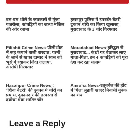
बम-बम भोले के जयकारों से गूंजा
हसनपुर पुलिस ने इनवर्टर-बैटरी
गजरौला, कांवड़ियों का जत्था मंजिल
दुकान चोरी का किया खुलासा,
की ओर रवाना
मुरादाबाद के 3 चोर गिरफ्तार
Pilibhit Crime News-पीलीभीत
Moradabad News-हरिद्वार से
में रूह कंपाने वाली वारदात: पत्नी
मुरादाबाद… कंधों पर बैठाकर लाए
के जाने से खफा दामाद ने सास को
माता-पिता, इन 4 कांवड़ियों को पूरा
भूसे में रखकर जिंदा जलाया,
देश कर रहा सलाम
आरोपी गिरफ्तार
Hasanpur Crime News :
Amroha News-ट्यूबवेल की होद
‘शिवा बैटरी’ की दुकान में चोरी का
में मिला लुहारी खादर निवासी युवक
प्रयास, दुकानदार की तत्परता से
का शव
दबोचा गया शातिर चोर
Leave a Reply