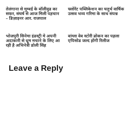
तेलंगाना से मुम्बई के बॉलीवुड का
फ्लोरेंट पब्लिकेशन का चतुर्थ वार्षिक
सफर, संघर्ष से आज मिली पहचान
उत्सव भव्य गरिमा के साथ संपन्न
– डिज़ाइनर आर. राजपाल
भोजपुरी सिनेमा इंडस्ट्री मे अपनी
बांग्ला वेब स्टोरी ब्रोकन का पहला
अदाकारी से धूम मचाने के लिए आ
एपिसोड जल्द होंगी रिलीज
रही है अभिनेत्री डोली सिंह
Leave a Reply