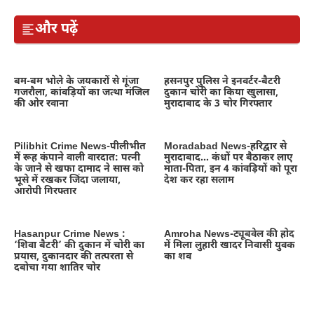
और पढ़ें
बम-बम भोले के जयकारों से गूंजा
हसनपुर पुलिस ने इनवर्टर-बैटरी
गजरौला, कांवड़ियों का जत्था मंजिल
दुकान चोरी का किया खुलासा,
की ओर रवाना
मुरादाबाद के 3 चोर गिरफ्तार
Pilibhit Crime News-पीलीभीत
Moradabad News-हरिद्वार से
में रूह कंपाने वाली वारदात: पत्नी
मुरादाबाद… कंधों पर बैठाकर लाए
के जाने से खफा दामाद ने सास को
माता-पिता, इन 4 कांवड़ियों को पूरा
भूसे में रखकर जिंदा जलाया,
देश कर रहा सलाम
आरोपी गिरफ्तार
Hasanpur Crime News :
Amroha News-ट्यूबवेल की होद
‘शिवा बैटरी’ की दुकान में चोरी का
में मिला लुहारी खादर निवासी युवक
प्रयास, दुकानदार की तत्परता से
का शव
दबोचा गया शातिर चोर