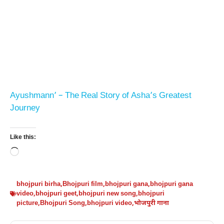
Ayushmann’ – The Real Story of Asha’s Greatest
Journey
Like this:
Loading…
bhojpuri birha
,
Bhojpuri film
,
bhojpuri gana
,
bhojpuri gana
video
,
bhojpuri geet
,
bhojpuri new song
,
bhojpuri
picture
,
Bhojpuri Song
,
bhojpuri video
,
भोजपुरी गाना