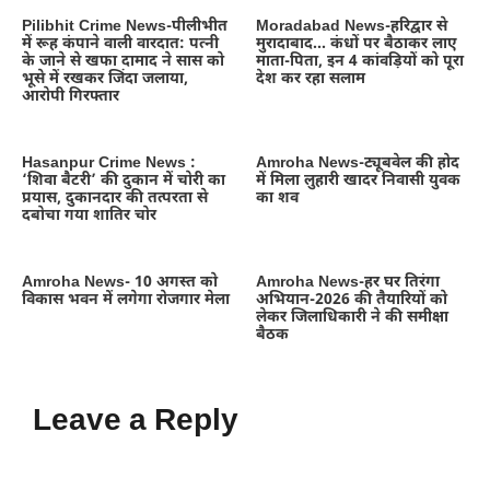
Pilibhit Crime News-पीलीभीत
Moradabad News-हरिद्वार से
में रूह कंपाने वाली वारदात: पत्नी
मुरादाबाद… कंधों पर बैठाकर लाए
के जाने से खफा दामाद ने सास को
माता-पिता, इन 4 कांवड़ियों को पूरा
भूसे में रखकर जिंदा जलाया,
देश कर रहा सलाम
आरोपी गिरफ्तार
Hasanpur Crime News :
Amroha News-ट्यूबवेल की होद
‘शिवा बैटरी’ की दुकान में चोरी का
में मिला लुहारी खादर निवासी युवक
प्रयास, दुकानदार की तत्परता से
का शव
दबोचा गया शातिर चोर
Amroha News- 10 अगस्त को
Amroha News-हर घर तिरंगा
विकास भवन में लगेगा रोजगार मेला
अभियान-2026 की तैयारियों को
लेकर जिलाधिकारी ने की समीक्षा
बैठक
Leave a Reply