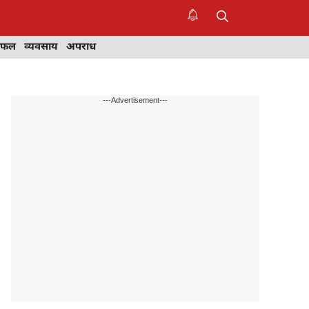
िफल
व्यवसाय
अपराध
---Advertisement---