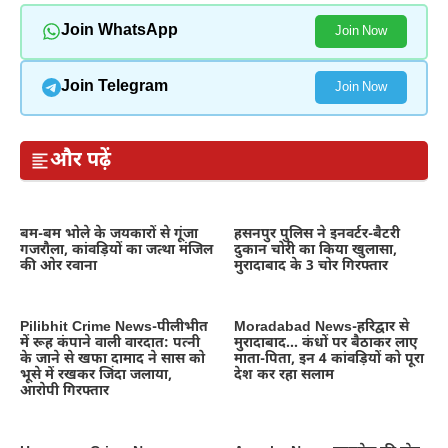
Join WhatsApp
Join Now
Join Telegram
Join Now
और पढ़ें
बम-बम भोले के जयकारों से गूंजा
हसनपुर पुलिस ने इनवर्टर-बैटरी
गजरौला, कांवड़ियों का जत्था मंजिल
दुकान चोरी का किया खुलासा,
की ओर रवाना
मुरादाबाद के 3 चोर गिरफ्तार
Pilibhit Crime News-पीलीभीत
Moradabad News-हरिद्वार से
में रूह कंपाने वाली वारदात: पत्नी
मुरादाबाद… कंधों पर बैठाकर लाए
के जाने से खफा दामाद ने सास को
माता-पिता, इन 4 कांवड़ियों को पूरा
भूसे में रखकर जिंदा जलाया,
देश कर रहा सलाम
आरोपी गिरफ्तार