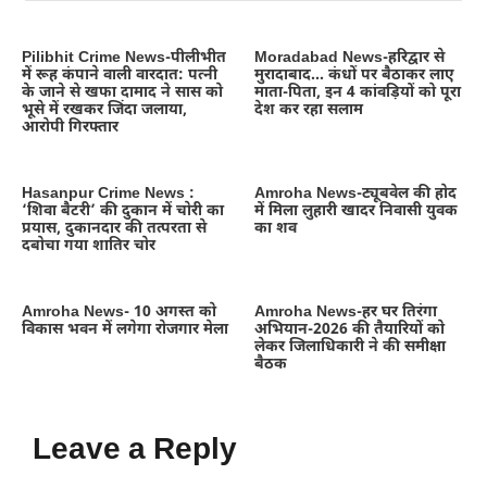
Pilibhit Crime News-पीलीभीत
Moradabad News-हरिद्वार से
में रूह कंपाने वाली वारदात: पत्नी
मुरादाबाद… कंधों पर बैठाकर लाए
के जाने से खफा दामाद ने सास को
माता-पिता, इन 4 कांवड़ियों को पूरा
भूसे में रखकर जिंदा जलाया,
देश कर रहा सलाम
आरोपी गिरफ्तार
Hasanpur Crime News :
Amroha News-ट्यूबवेल की होद
‘शिवा बैटरी’ की दुकान में चोरी का
में मिला लुहारी खादर निवासी युवक
प्रयास, दुकानदार की तत्परता से
का शव
दबोचा गया शातिर चोर
Amroha News- 10 अगस्त को
Amroha News-हर घर तिरंगा
विकास भवन में लगेगा रोजगार मेला
अभियान-2026 की तैयारियों को
लेकर जिलाधिकारी ने की समीक्षा
बैठक
Leave a Reply