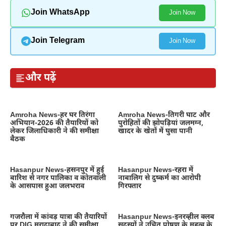
Join WhatsApp
Join Now
Join Telegram
Join Now
और पढ़ें
Amroha News-हर घर तिरंगा
Amroha News-तिगरी घाट और
अभियान-2026 की तैयारियों को
पुरोहितों की झोपड़ियां जलमग्न,
लेकर जिलाधिकारी ने की समीक्षा
खादर के खेतों में घुसा पानी
बैठक
Hasanpur News-हसनपुर में हुई
Hasanpur News-रहरा में
बारिश से नगर पालिका व कोतवाली
नाबालिग से दुष्कर्म का आरोपी
के आसपास हुआ जलभराव
गिरफ्तार
गजरौला में कांवड़ यात्रा की तैयारियों
Hasanpur News-इनरव्हील क्लब
पर DIG मुरादाबाद ने की समीक्षा
सदस्यों ने उचित पोषण के महत्व के