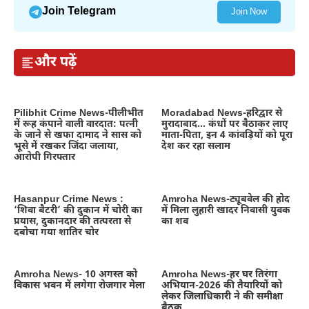
Join Telegram
Join Now
और पढ़ें
Pilibhit Crime News-पीलीभीत
Moradabad News-हरिद्वार से
में रूह कंपाने वाली वारदात: पत्नी
मुरादाबाद… कंधों पर बैठाकर लाए
के जाने से खफा दामाद ने सास को
माता-पिता, इन 4 कांवड़ियों को पूरा
भूसे में रखकर जिंदा जलाया,
देश कर रहा सलाम
आरोपी गिरफ्तार
Hasanpur Crime News :
Amroha News-ट्यूबवेल की होद
‘शिवा बैटरी’ की दुकान में चोरी का
में मिला लुहारी खादर निवासी युवक
प्रयास, दुकानदार की तत्परता से
का शव
दबोचा गया शातिर चोर
Amroha News- 10 अगस्त को
Amroha News-हर घर तिरंगा
विकास भवन में लगेगा रोजगार मेला
अभियान-2026 की तैयारियों को
लेकर जिलाधिकारी ने की समीक्षा
बैठक