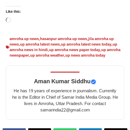
Like this:
Loading…
amroha up news
,
hasanpur amroha up news
,
jila amroha up
news
,
up amroha latest news
,
up amroha latest news today
,
up
amroha news in hindi
,
up amroha news paper today
,
up amroha
newspaper
,
up amroha weather
,
up news amroha today
Aman Kumar Siddhu
He has 19 years of experience in journalism. Currently
he is the Editor in Chief of Samar India Media Group. He
lives in Amroha, Uttar Pradesh. For contact
samarindia22@gmail.com