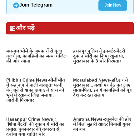
Join Telegram
Join Now
और पढ़ें
बम-बम भोले के जयकारों से गूंजा
हसनपुर पुलिस ने इनवर्टर-बैटरी
गजरौला, कांवड़ियों का जत्था मंजिल
दुकान चोरी का किया खुलासा,
की ओर रवाना
मुरादाबाद के 3 चोर गिरफ्तार
Pilibhit Crime News-पीलीभीत
Moradabad News-हरिद्वार से
में रूह कंपाने वाली वारदात: पत्नी
मुरादाबाद… कंधों पर बैठाकर लाए
के जाने से खफा दामाद ने सास को
माता-पिता, इन 4 कांवड़ियों को पूरा
भूसे में रखकर जिंदा जलाया,
देश कर रहा सलाम
आरोपी गिरफ्तार
Hasanpur Crime News :
Amroha News-ट्यूबवेल की होद
‘शिवा बैटरी’ की दुकान में चोरी का
में मिला लुहारी खादर निवासी युवक
प्रयास, दुकानदार की तत्परता से
का शव
दबोचा गया शातिर चोर