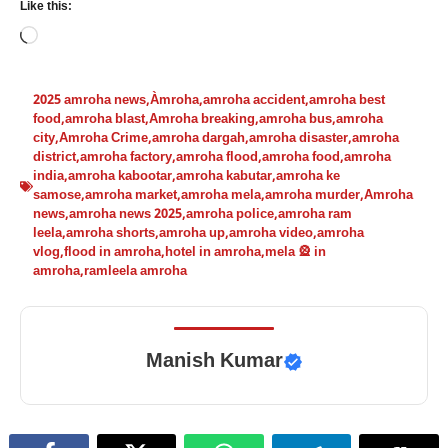
Like this:
Loading…
2025 amroha news
,
Àmroha
,
amroha accident
,
amroha best
food
,
amroha blast
,
Amroha breaking
,
amroha bus
,
amroha
city
,
Amroha Crime
,
amroha dargah
,
amroha disaster
,
amroha
district
,
amroha factory
,
amroha flood
,
amroha food
,
amroha
india
,
amroha kabootar
,
amroha kabutar
,
amroha ke
samose
,
amroha market
,
amroha mela
,
amroha murder
,
Amroha
news
,
amroha news 2025
,
amroha police
,
amroha ram
leela
,
amroha shorts
,
amroha up
,
amroha video
,
amroha
vlog
,
flood in amroha
,
hotel in amroha
,
mela 🎡 in
amroha
,
ramleela amroha
Manish Kumar