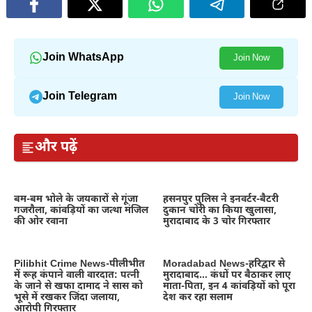
Join WhatsApp
Join Now
Join Telegram
Join Now
और पढ़ें
बम-बम भोले के जयकारों से गूंजा
हसनपुर पुलिस ने इनवर्टर-बैटरी
गजरौला, कांवड़ियों का जत्था मंजिल
दुकान चोरी का किया खुलासा,
की ओर रवाना
मुरादाबाद के 3 चोर गिरफ्तार
Pilibhit Crime News-पीलीभीत
Moradabad News-हरिद्वार से
में रूह कंपाने वाली वारदात: पत्नी
मुरादाबाद… कंधों पर बैठाकर लाए
के जाने से खफा दामाद ने सास को
माता-पिता, इन 4 कांवड़ियों को पूरा
भूसे में रखकर जिंदा जलाया,
देश कर रहा सलाम
आरोपी गिरफ्तार