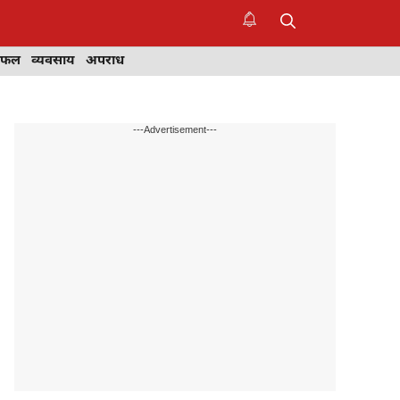
िफल
व्यवसाय
अपराध
---Advertisement---