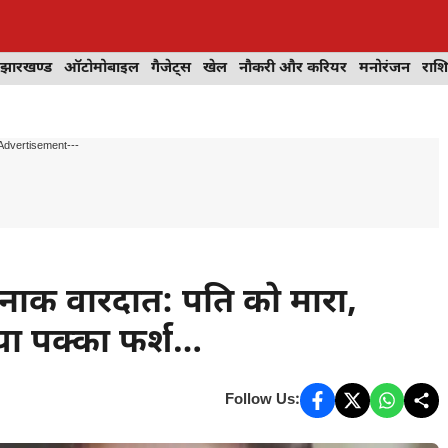
झारखण्ड
ऑटोमोबाइल
गैजेट्स
खेल
नौकरी और करियर
मनोरंजन
राश
Advertisement---
फनाक वारदात: पति को मारा,
या पक्का फर्श…
Follow Us: