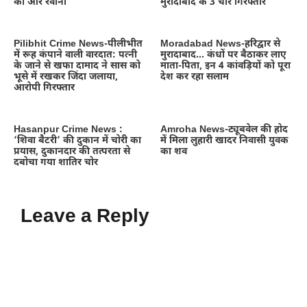
की ओर रवाना
मुरादाबाद के 3 चोर गिरफ्तार
Pilibhit Crime News-पीलीभीत
Moradabad News-हरिद्वार से
में रूह कंपाने वाली वारदात: पत्नी
मुरादाबाद… कंधों पर बैठाकर लाए
के जाने से खफा दामाद ने सास को
माता-पिता, इन 4 कांवड़ियों को पूरा
भूसे में रखकर जिंदा जलाया,
देश कर रहा सलाम
आरोपी गिरफ्तार
Hasanpur Crime News :
Amroha News-ट्यूबवेल की होद
‘शिवा बैटरी’ की दुकान में चोरी का
में मिला लुहारी खादर निवासी युवक
प्रयास, दुकानदार की तत्परता से
का शव
दबोचा गया शातिर चोर
Leave a Reply