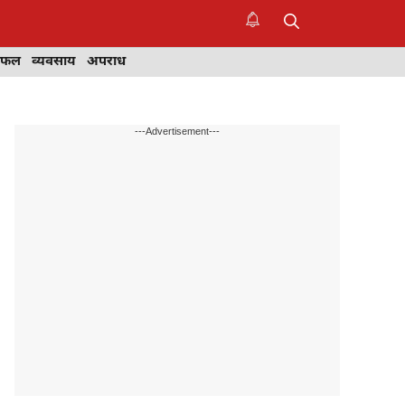
िफल
व्यवसाय
अपराध
---Advertisement---