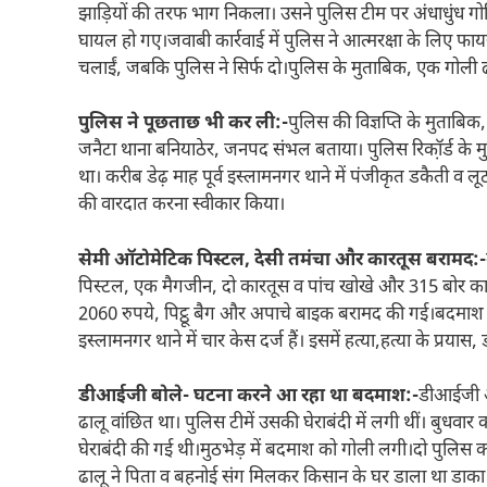
झाड़ियों की तरफ भाग निकला। उसने पुलिस टीम पर अंधाधुंध गो
घायल हो गए।जवाबी कार्रवाई में पुलिस ने आत्मरक्षा के लिए फ
चलाईं, जबकि पुलिस ने सिर्फ दो।पुलिस के मुताबिक, एक गोली ढाल
पुलिस ने पूछताछ भी कर ली:-
पुलिस की विज्ञप्ति के मुताबिक,
जनैटा थाना बनियाठेर, जनपद संभल बताया। पुलिस रिकॉ़र्ड के मु
था। करीब डेढ़ माह पूर्व इस्लामनगर थाने में पंजीकृत डकैती व ल
की वारदात करना स्वीकार किया।
सेमी ऑटोमेटिक पिस्टल, देसी तमंचा और कारतूस बरामद:-
पिस्टल, एक मैगजीन, दो कारतूस व पांच खोखे और 315 बोर क
2060 रुपये, पिट्ठू बैग और अपाचे बाइक बरामद की गई।बदमाश जितें
इस्लामनगर थाने में चार केस दर्ज हैं। इसमें हत्या,हत्या के प्रया
डीआईजी बोले- घटना करने आ रहा था बदमाश:-
डीआईजी अज
ढालू वांछित था। पुलिस टीमें उसकी घेराबंदी में लगी थीं। बुध
घेराबंदी की गई थी।मुठभेड़ में बदमाश को गोली लगी।दो पुलिस क
ढालू ने पिता व बहनोई संग मिलकर किसान के घर डाला था डाका