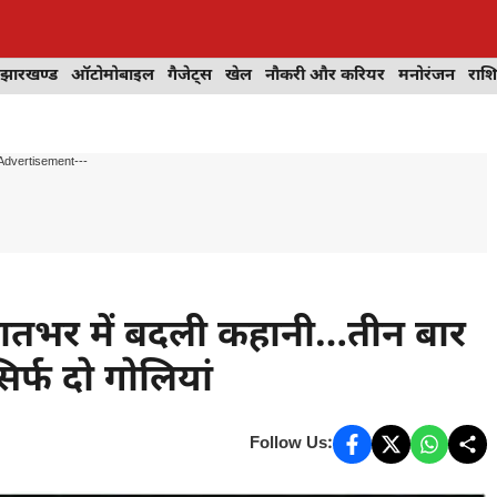
झारखण्ड
ऑटोमोबाइल
गैजेट्स
खेल
नौकरी और करियर
मनोरंजन
राश
Advertisement---
र: रातभर में बदली कहानी…तीन बार
िर्फ दो गोलियां
Follow Us: