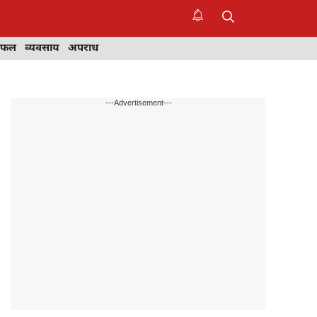
िफल
व्यवसाय
अपराध
---Advertisement---