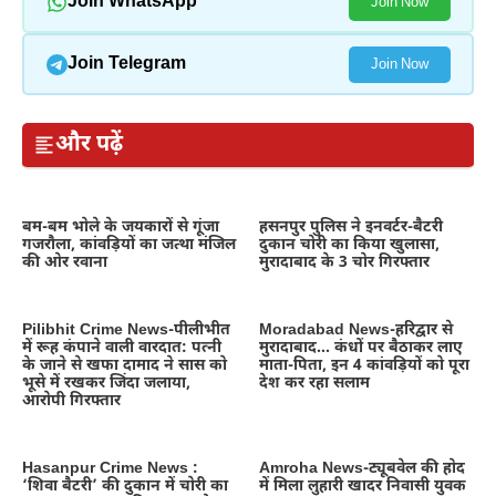
Join WhatsApp
Join Now
Join Telegram
Join Now
और पढ़ें
बम-बम भोले के जयकारों से गूंजा
हसनपुर पुलिस ने इनवर्टर-बैटरी
गजरौला, कांवड़ियों का जत्था मंजिल
दुकान चोरी का किया खुलासा,
की ओर रवाना
मुरादाबाद के 3 चोर गिरफ्तार
Pilibhit Crime News-पीलीभीत
Moradabad News-हरिद्वार से
में रूह कंपाने वाली वारदात: पत्नी
मुरादाबाद… कंधों पर बैठाकर लाए
के जाने से खफा दामाद ने सास को
माता-पिता, इन 4 कांवड़ियों को पूरा
भूसे में रखकर जिंदा जलाया,
देश कर रहा सलाम
आरोपी गिरफ्तार
Hasanpur Crime News :
Amroha News-ट्यूबवेल की होद
‘शिवा बैटरी’ की दुकान में चोरी का
में मिला लुहारी खादर निवासी युवक