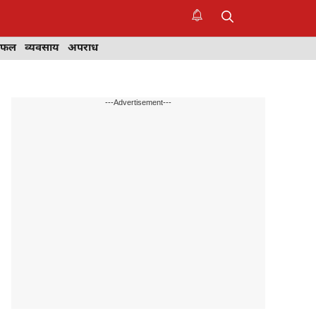
िफल
व्यवसाय
अपराध
---Advertisement---