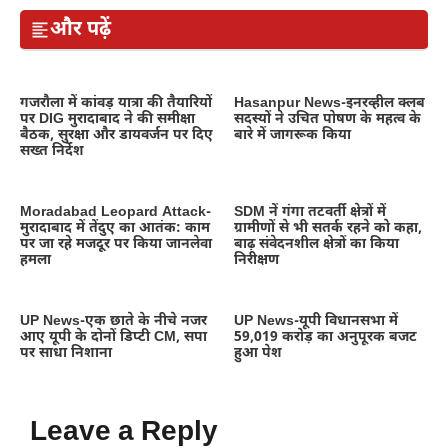
और पढ़ें
गजरौला में कांवड़ यात्रा की तैयारियों
Hasanpur News-इनरव्हील क्लब
पर DIG मुरादाबाद ने की समीक्षा
सदस्यों ने उचित पोषण के महत्व के
बैठक, सुरक्षा और डायवर्जन पर दिए
बारे में जागरूक किया
सख्त निर्देश
Moradabad Leopard Attack-
SDM नें गंगा तटवर्ती क्षेत्रों में
मुरादाबाद में तेंदुए का आतंक: काम
ग्रामीणों से भी सतर्क रहने को कहा,
पर जा रहे मजदूर पर किया जानलेवा
बाढ़ संवेदनशील क्षेत्रों का किया
हमला
निरीक्षण
UP News-एक छाते के नीचे नजर
UP News-यूपी विधानसभा में
आए यूपी के दोनों डिप्टी CM, सपा
59,019 करोड़ का अनुपूरक बजट
पर साधा निशाना
हुआ पेश
Leave a Reply